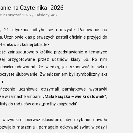
nie na Czytelnika -2026
: 21 styczeń 2026
Odsłony: 467
, 21 stycznia odbyło się uroczyste Pasowanie na
a. Uczniowie klas pierwszych zostali oficjalnie przyjęci do
telników szkolnej biblioteki.
ość zainaugurowało krótkie przedstawienie o tematyce
iczej przygotowane przez uczniów klasy 6b. Po nim
klasiści udowodnili, że wiedzą, jak szanować książki i
uroczyste ślubowanie. Zwieńczeniem był symboliczny akt
a.
ńczenie uczniowie otrzymali pamiątkowe wyprawki
cze w ramach kampanii
„Mała książka – wielki człowiek”
,
listy do rodziców oraz „prośby książeczki”.
 wszystkim pierwszoklasistom, aby czytanie dawało
rozwijało marzenia i pomagało odkrywać świat wiedzy i