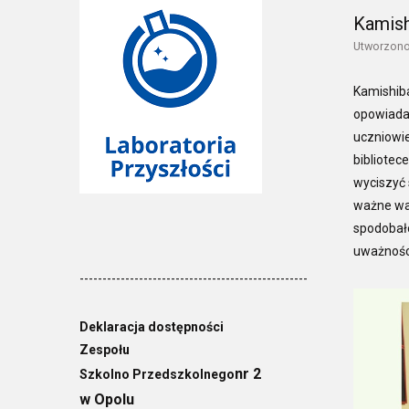
Kamish
Utworzono
Kamishiba
opowiadan
uczniowie
bibliotec
wyciszyć 
ważne war
spodobało
uważności 
--------------------------------------------------
Deklaracja dostępności
Zespołu
nr 2
Szkolno Przedszkolnego
w Opolu