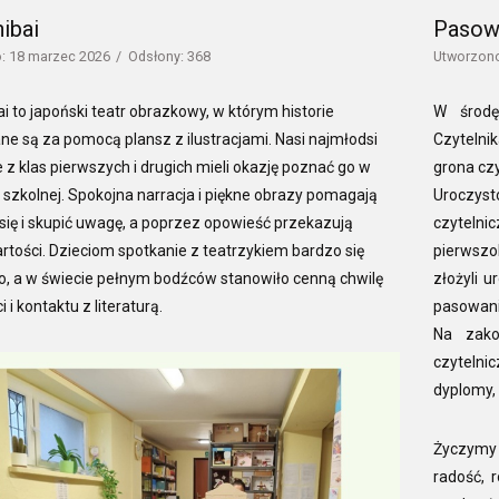
ibai
Pasowa
: 18 marzec 2026
Odsłony: 368
Utworzono
i to japoński teatr obrazkowy, w którym historie
W środę
e są za pomocą plansz z ilustracjami. Nasi najmłodsi
Czytelnik
 z klas pierwszych i drugich mieli okazję poznać go w
grona czy
e szkolnej. Spokojna narracja i piękne obrazy pomagają
Uroczyst
się i skupić uwagę, a poprzez opowieść przekazują
czyteln
tości. Dzieciom spotkanie z teatrzykiem bardzo się
pierwszo
, a w świecie pełnym bodźców stanowiło cenną chwilę
złożyli 
i kontaktu z literaturą.
pasowani
Na zako
czytelni
dyplomy, 
Życzymy
radość, 