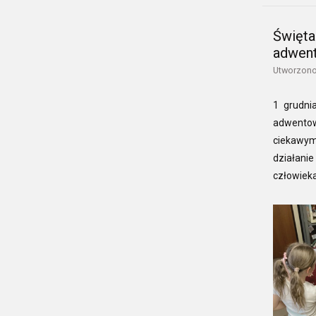
Święta
adwen
Utworzono
1 grudnia
adwentow
ciekawy
działani
człowieka