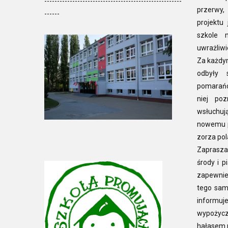
------------------------------------------------------
przerwy,
------
projektu
szkole 
uwrażliwi
Za każdy
odbyły 
pomarańc
niej poz
wsłuchuj
nowemu p
zorza pol
Zaprasza
środy i p
zapewnie
tego same
informu
wypożyc
hałasem 