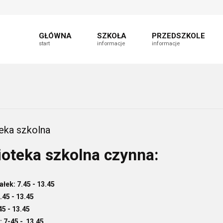
t
fault
nt
able
GŁÓWNA
SZKOŁA
PRZEDSZKOLE
start
informacje
informacje
teka szkolna
ioteka szkolna czynna:
łek: 7.45 - 13.45
.45 - 13.45
45 - 13.45
: 7
-45 - 13.45