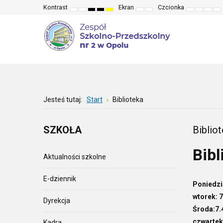
Kontrast
Ekran
Czcionka
Default
Night
High
High
High
Fixed
Wide
Set
Set
Make
Se
mode
mode
contrast
contrast
contrast
layout
layout
smaller
larger
font
de
black
black
yellow
font
font
more
fo
white
yellow
black
read
mode
mode
mode
Jesteś tutaj:
Start
Biblioteka
SZKOŁA
Biblio
Bibl
Aktualności szkolne
E-dziennik
Poniedzia
wtorek:
7
Dyrekcja
Środa:
7.
czwartek
Kadra