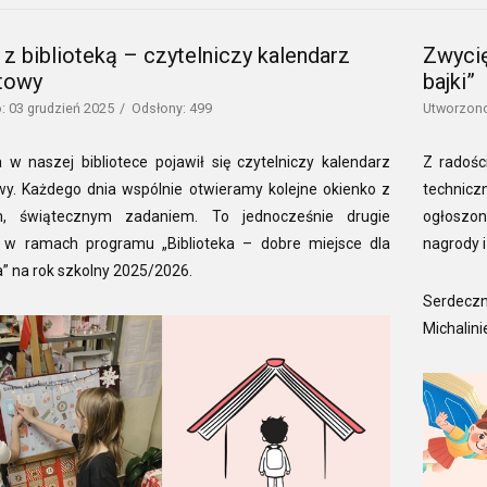
 z biblioteką – czytelniczy kalendarz
Zwycię
towy
bajki”
: 03 grudzień 2025
Odsłony: 499
Utworzono
 w naszej bibliotece pojawił się czytelniczy kalendarz
Z radośc
y. Każdego dnia wspólnie otwieramy kolejne okienko z
technicz
m, świątecznym zadaniem. To jednocześnie drugie
ogłoszon
e w ramach programu „Biblioteka – dobre miejsce dla
nagrody i
” na rok szkolny 2025/2026.
Serdeczn
Michalini