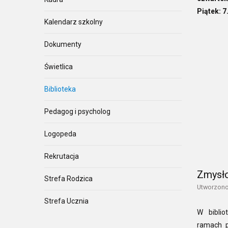
Piątek:
7
Kalendarz szkolny
Dokumenty
Świetlica
Biblioteka
Pedagog i psycholog
Logopeda
Rekrutacja
Zmysło
Strefa Rodzica
Utworzono
Strefa Ucznia
W biblio
ramach p