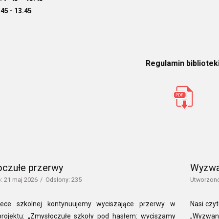
.45 - 13.45
Regulamin bibliotek
czułe przerwy
Wyzwa
: 21 maj 2026
Odsłony: 235
Utworzono
tece szkolnej kontynuujemy wyciszające przerwy w
Nasi czyt
rojektu: „Zmysłoczułe szkoły pod hasłem: wyciszamy
„Wyzwan