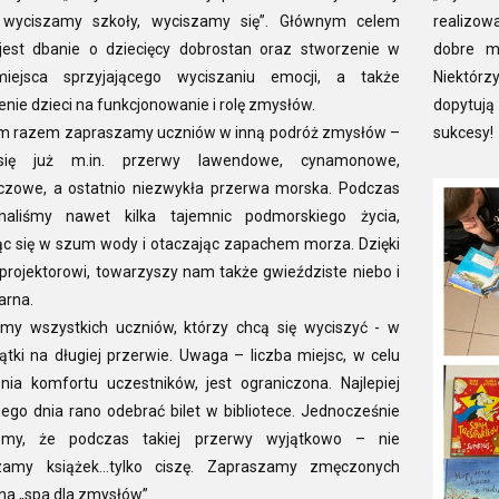
 wyciszamy szkoły, wyciszamy się”. Głównym celem
realizow
 jest dbanie o dziecięcy dobrostan oraz stworzenie w
dobre m
miejsca sprzyjającego wyciszaniu emocji, a także
Niektórzy
enie dzieci na funkcjonowanie i rolę zmysłów.
dopytują
m razem zapraszamy uczniów w inną podróż zmysłów –
sukcesy!
się już m.in. przerwy lawendowe, cynamonowe,
zowe, a ostatnio niezwykła przerwa morska. Podczas
naliśmy nawet kilka tajemnic podmorskiego życia,
ąc się w szum wody i otaczając zapachem morza. Dzięki
rojektorowi, towarzyszy nam także gwieździste niebo i
arna.
my wszystkich uczniów, którzy chcą się wyciszyć - w
iątki na długiej przerwie. Uwaga – liczba miejsc, w celu
nia komfortu uczestników, jest ograniczona. Najlepiej
go dnia rano odebrać bilet w bibliotece. Jednocześnie
jemy, że podczas takiej przerwy wyjątkowo – nie
zamy książek…tylko ciszę. Zapraszamy zmęczonych
na „spa dla zmysłów”.