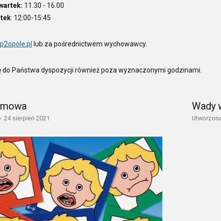
wartek:
11.30 - 16.00
ątek
: 12:00-15:45
p2opole.pl
lub za pośrednictwem wychowawcy.
ę do Państwa dyspozycji również poza wyznaczonymi godzinami.
 mowa
Wady
 24 sierpień 2021
Utworzono