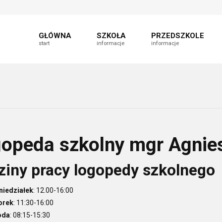
t
fault
nt
able
GŁÓWNA
SZKOŁA
PRZEDSZKOLE
start
informacje
informacje
opeda szkolny mgr Agnie
ziny pracy logopedy szkolnego
niedziałek
: 12.00-16:00
orek
: 11:30-16:00
oda
: 08:15-15:30