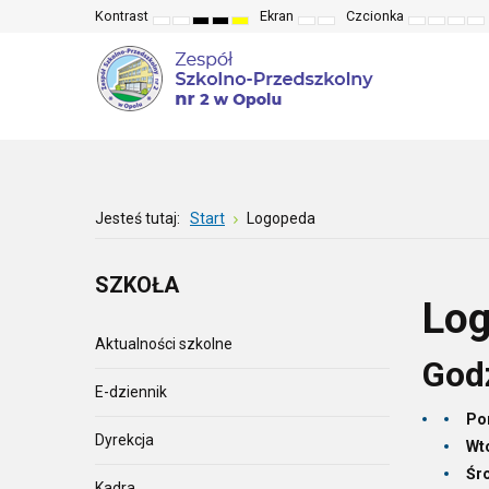
Kontrast
Ekran
Czcionka
Default
Night
High
High
High
Fixed
Wide
Set
Set
Make
Se
mode
mode
contrast
contrast
contrast
layout
layout
smaller
larger
font
de
black
black
yellow
font
font
more
fo
white
yellow
black
read
mode
mode
mode
Jesteś tutaj:
Start
Logopeda
SZKOŁA
Log
Aktualności szkolne
God
E-dziennik
Po
Dyrekcja
Wt
Śr
Kadra