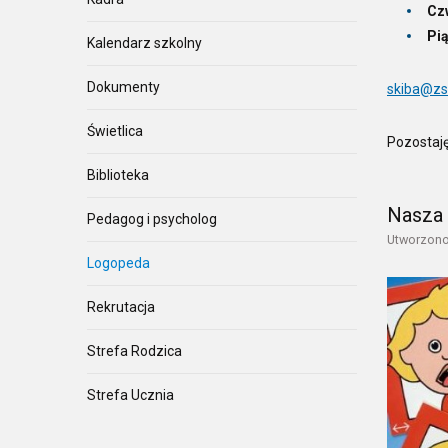
Cz
Pi
Kalendarz szkolny
Dokumenty
skiba@zs
Świetlica
Pozostaj
Biblioteka
Nasza
Pedagog i psycholog
Utworzono:
Logopeda
Rekrutacja
Strefa Rodzica
Strefa Ucznia