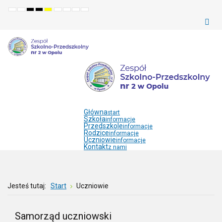
Default
Night
High
High
High
Set
Set
Make
Set
mode
mode
contrast
contrast
contrast
smaller
larger
font
default
black
black
yellow
font
font
more
font
white
yellow
black
readable
mode
mode
mode
Główna
start
Szkoła
informacje
Przedszkole
informacje
Rodzice
informacje
Uczniowie
informacje
Kontakt
z nami
Jesteś tutaj:
Start
Uczniowie
Samorząd uczniowski