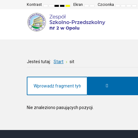
Kontrast
Ekran
Czcionka
Default
Night
High
High
High
Fixed
Wide
Set
Set
Make
Se
mode
mode
contrast
contrast
contrast
layout
layout
smaller
larger
font
de
black
black
yellow
font
font
more
fo
white
yellow
black
read
mode
mode
mode
Jesteś tutaj:
Start
sit
Nie znaleziono pasujących pozycji.