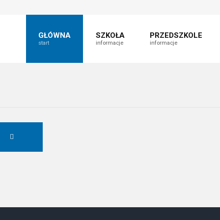
t
fault
nt
able
GŁÓWNA
SZKOŁA
PRZEDSZKOLE
start
informacje
informacje