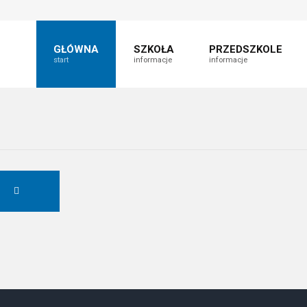
t
fault
nt
able
GŁÓWNA
SZKOŁA
PRZEDSZKOLE
start
informacje
informacje