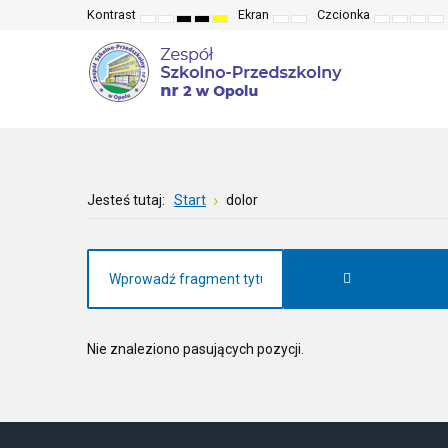
Kontrast
Ekran
Czcionka
Default
Night
High
High
High
Fixed
Wide
Set
Set
Make
Se
mode
mode
contrast
contrast
contrast
layout
layout
smaller
larger
font
de
black
black
yellow
font
font
more
fo
white
yellow
black
read
mode
mode
mode
Jesteś tutaj:
Start
dolor
Nie znaleziono pasujących pozycji.