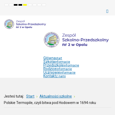
Default
Night
High
High
High
Set
Set
Make
Set
mode
mode
contrast
contrast
contrast
smaller
larger
font
default
black
black
yellow
font
font
more
font
white
yellow
black
readable
mode
mode
mode
Główna
start
Szkoła
informacje
Przedszkole
informacje
Rodzice
informacje
Uczniowie
informacje
Kontakt
z nami
Jesteś tutaj:
Start
Aktualności szkolne
Polskie Termopile, czyli bitwa pod Hodowem w 1694 roku