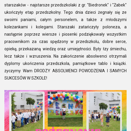
starszaków - najstarsze przedszkolaki z gr. "Biedronek" i "Żabek"
ukończyły etap przedszkolny. Tego dnia dzieci żegnały się ze
swoimi paniami, całym personelem, a także z młodszymi
koleżankami i kolegami. Starszaki zatańczyły poloneza, a
następnie poprzez wiersze i piosenki podziękowały wszystkim
pracownikom za czas spędzony w przedszkolu, dobre serce,
opiekę, przekazaną wiedzę oraz umiejętności. Były łzy śmiechu,
lecz także i wzruszenia. Na zakończenie absolwenci otrzymali
dyplomy ukończenia przedszkola, pamiątkowe tablo i książki.
życzymy Wam DRODZY ABSOLWENCI POWODZENIA I SAMYCH
SUKCESÓW W SZKOLE!