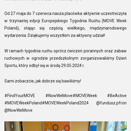
Od 27 maja do 7 czerwca nasza placówka aktywnie uczestniczyła
w trzynastej edycji Europejskiego Tygodnia Ruchu (MOVE Week
Poland), stając się częścią wielkiego, międzynarodowego
wydarzenia. Dziękujemy wszystkim za aktywny udział!
W ramach tygodnia ruchu oprócz ćwiczeń porannych oraz zabaw
ruchowych w ogrodzie przedszkolnym zorganizowaliśmy Dzień
Sportu, który odbył się w środę 29.05.2024 r.
Sami zobaczcie, jak dobrze się bawiliśmy!
#FindYourMOVE #NowWeMove#MOVEWeek #BeActive
#MOVEWeekPoland#MOVEWeekPoland2024 @fundusz.pfron
@NowWeMove