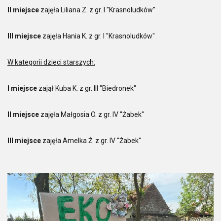
II miejsce
zajęła Liliana Z. z gr. I "Krasnoludków"
III miejsce
zajęła Hania K. z gr. I "Krasnoludków"
W kategorii dzieci starszych:
I miejsce
zajął Kuba K. z gr. III "Biedronek"
II miejsce
zajęła Małgosia O. z gr. IV "Żabek"
III miejsce
zajęła Amelka Ż. z gr. IV "Żabek"