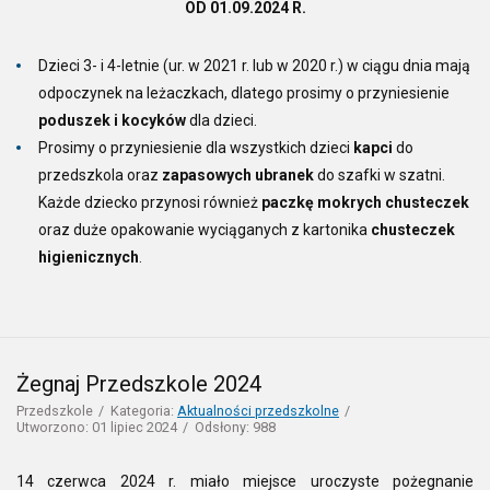
OD 01.09.2024 R.
Dzieci 3- i 4-letnie (ur. w 2021 r. lub w 2020 r.) w ciągu dnia mają
odpoczynek na leżaczkach, dlatego prosimy o przyniesienie
poduszek i kocyków
dla dzieci.
Prosimy o przyniesienie dla wszystkich dzieci
kapci
do
przedszkola oraz
zapasowych ubranek
do szafki w szatni.
Każde dziecko przynosi również
paczkę mokrych chusteczek
oraz duże opakowanie wyciąganych z kartonika
chusteczek
higienicznych
.
Żegnaj Przedszkole 2024
Przedszkole
Kategoria:
Aktualności przedszkolne
Utworzono: 01 lipiec 2024
Odsłony: 988
14 czerwca 2024 r. miało miejsce uroczyste pożegnanie