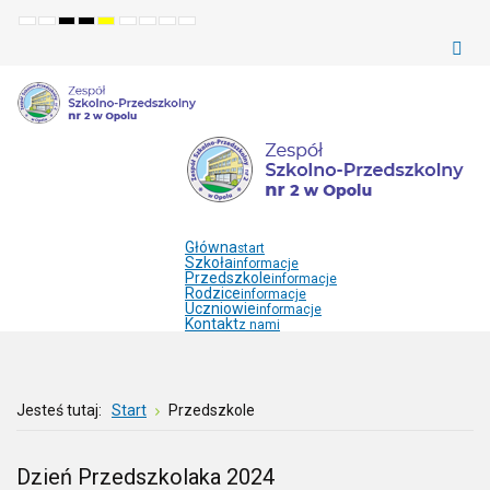
Default
Night
High
High
High
Set
Set
Make
Set
mode
mode
contrast
contrast
contrast
smaller
larger
font
default
black
black
yellow
font
font
more
font
white
yellow
black
readable
mode
mode
mode
Główna
start
Szkoła
informacje
Przedszkole
informacje
Rodzice
informacje
Uczniowie
informacje
Kontakt
z nami
Jesteś tutaj:
Start
Przedszkole
Dzień Przedszkolaka 2024