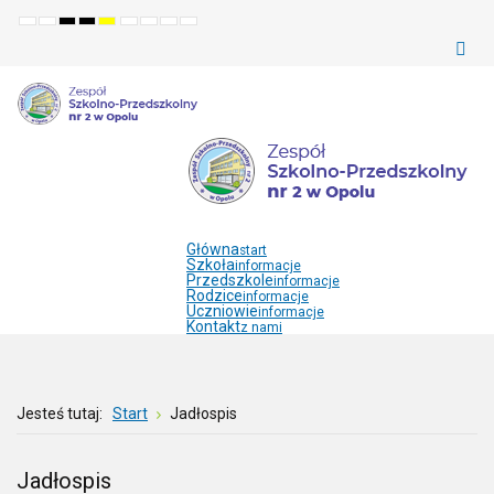
Default
Night
High
High
High
Set
Set
Make
Set
mode
mode
contrast
contrast
contrast
smaller
larger
font
default
black
black
yellow
font
font
more
font
white
yellow
black
readable
mode
mode
mode
Główna
start
Szkoła
informacje
Przedszkole
informacje
Rodzice
informacje
Uczniowie
informacje
Kontakt
z nami
Jesteś tutaj:
Start
Jadłospis
Jadłospis