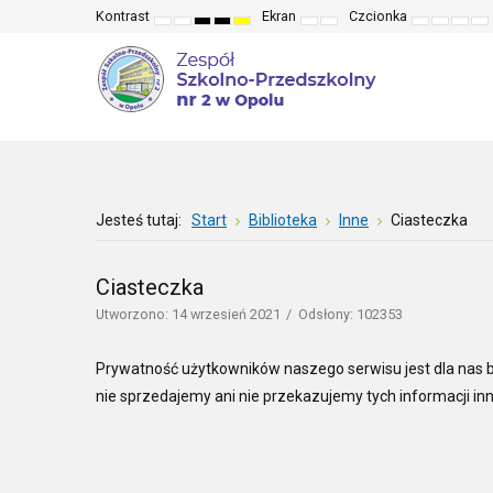
Kontrast
Ekran
Czcionka
Default
Night
High
High
High
Fixed
Wide
Set
Set
Make
Se
mode
mode
contrast
contrast
contrast
layout
layout
smaller
larger
font
de
black
black
yellow
font
font
more
fo
white
yellow
black
read
mode
mode
mode
Jesteś tutaj:
Start
Biblioteka
Inne
Ciasteczka
Ciasteczka
Utworzono: 14 wrzesień 2021
Odsłony: 102353
Prywatność użytkowników naszego serwisu jest dla nas 
nie sprzedajemy ani nie przekazujemy tych informacji 