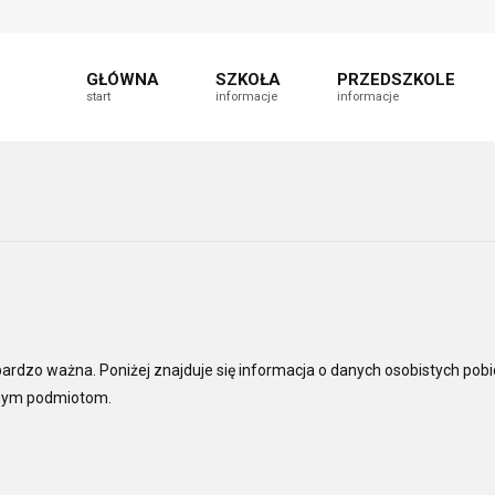
t
fault
nt
able
GŁÓWNA
SZKOŁA
PRZEDSZKOLE
start
informacje
informacje
bardzo ważna. Poniżej znajduje się informacja o danych osobistych po
innym podmiotom.